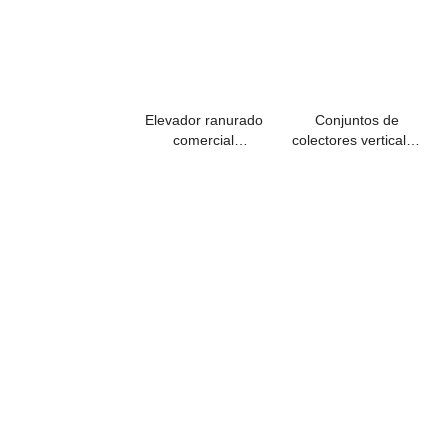
Elevador ranurado
Conjuntos de
comercial
colectores verticales
preensamblado con
comerciales y
válvula de prueba y
residenciales con
drenaje
interruptor de flujo
con sensor y prueba
y drenaje