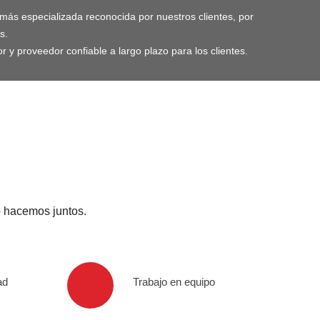
más especializada reconocida por nuestros clientes, por
s.
 y proveedor confiable a largo plazo para los clientes.
o hacemos juntos.
ad
Trabajo en equipo