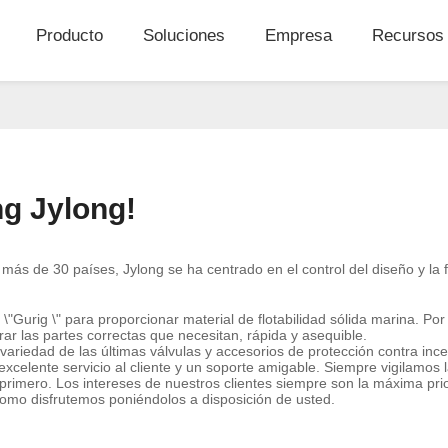
Producto
Soluciones
Empresa
Recursos
g Jylong!
ás de 30 países, Jylong se ha centrado en el control del diseño y la fab
rig \" para proporcionar material de flotabilidad sólida marina. Por l
ar las partes correctas que necesitan, rápida y asequible.
 variedad de las últimas válvulas y accesorios de protección contra in
celente servicio al cliente y un soporte amigable. Siempre vigilamos la
rimero. Los intereses de nuestros clientes siempre son la máxima pri
como disfrutemos poniéndolos a disposición de usted.