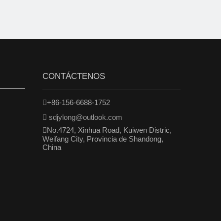
CONTÁCTENOS
+86-156-6688-1752

sdjylong@outlook.com

No.4724, Xinhua Road, Kuiwen Distric,

Weifang City, Provincia de Shandong,
China