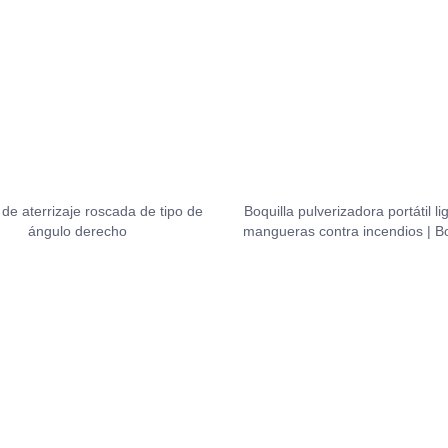
 de aterrizaje roscada de tipo de
Boquilla pulverizadora portátil l
ángulo derecho
mangueras contra incendios | Bo
fuego ajustable Jet to F