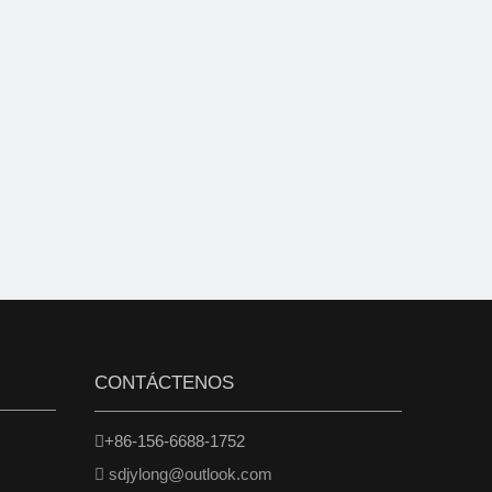
CONTÁCTENOS
+86-156-6688-1752

sdjylong@outlook.com
