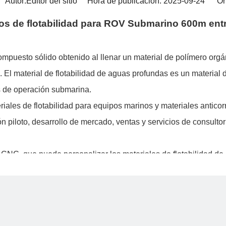
utor:Editor del sitio Hora de publicación: 2025-09-24 Or
s de flotabilidad para ROV Submarino 600m en
compuesto sólido obtenido al llenar un material de polímero orgá
. El material de flotabilidad de aguas profundas es un material 
s de operación submarina.
iales de flotabilidad para equipos marinos y materiales anticor
piloto, desarrollo de mercado, ventas y servicios de consultorí
CNC, que puede personalizar los materiales de flotabilidad de ac
ucción puede alcanzar 1,5 metros cúbicos por día. El tiempo de 