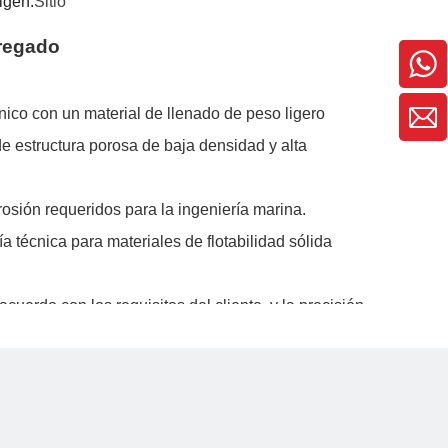
igen:
Sitio
tregado
nico con un material de llenado de peso ligero
de estructura porosa de baja densidad y alta
rosión requeridos para la ingeniería marina.
a técnica para materiales de flotabilidad sólida
uerdo con los requisitos del cliente, y la precisión
entrega y la calidad pueden satisfacer las