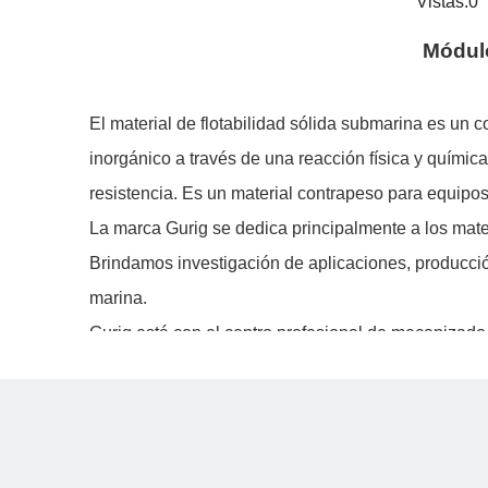
Vistas:
0
A
Módulo
El material de flotabilidad sólida submarina es un 
inorgánico a través de una reacción física y química
resistencia. Es un material contrapeso para equipo
La marca Gurig se dedica principalmente a los mater
Brindamos investigación de aplicaciones, producción 
marina.
Gurig está con el centro profesional de mecanizado 
se controla dentro de 0.2 mm. La capacidad de prod
solicitudes de los clientes.