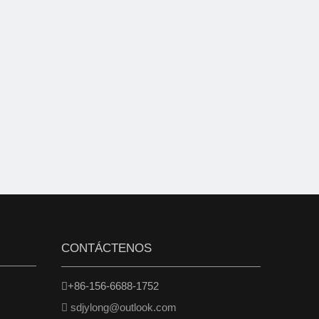
CONTÁCTENOS
+86-156-6688-1752

sdjylong@outlook.com
